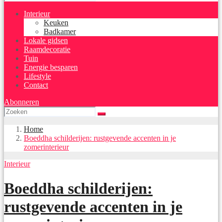
Interieur
Keuken
Badkamer
Lokale gidsen
Raamdecoratie
Tuin
Energie besparen
Lifestyle
Contact
Abonneren
Home
Boeddha schilderijen: rustgevende accenten in je
zomerinterieur
Interieur
Boeddha schilderijen:
rustgevende accenten in je