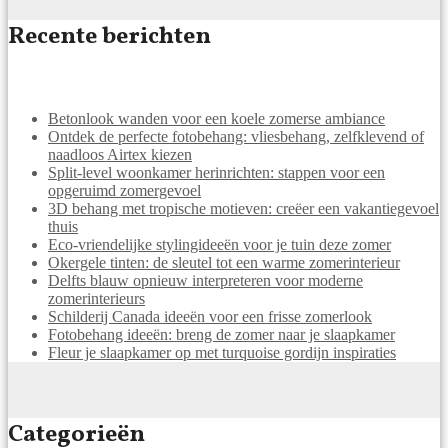
Recente berichten
Betonlook wanden voor een koele zomerse ambiance
Ontdek de perfecte fotobehang: vliesbehang, zelfklevend of
naadloos Airtex kiezen
Split-level woonkamer herinrichten: stappen voor een
opgeruimd zomergevoel
3D behang met tropische motieven: creëer een vakantiegevoel
thuis
Eco-vriendelijke stylingideeën voor je tuin deze zomer
Okergele tinten: de sleutel tot een warme zomerinterieur
Delfts blauw opnieuw interpreteren voor moderne
zomerinterieurs
Schilderij Canada ideeën voor een frisse zomerlook
Fotobehang ideeën: breng de zomer naar je slaapkamer
Fleur je slaapkamer op met turquoise gordijn inspiraties
Categorieën