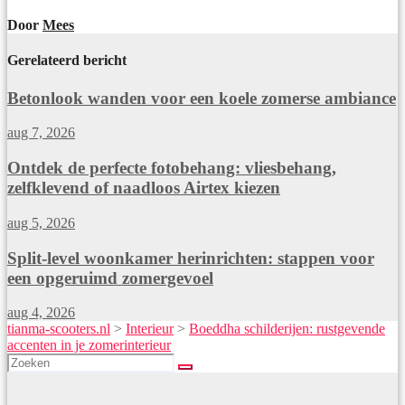
Door
Mees
Gerelateerd bericht
Betonlook wanden voor een koele zomerse ambiance
aug 7, 2026
Ontdek de perfecte fotobehang: vliesbehang,
zelfklevend of naadloos Airtex kiezen
aug 5, 2026
Split-level woonkamer herinrichten: stappen voor
een opgeruimd zomergevoel
aug 4, 2026
tianma-scooters.nl
>
Interieur
>
Boeddha schilderijen: rustgevende
accenten in je zomerinterieur