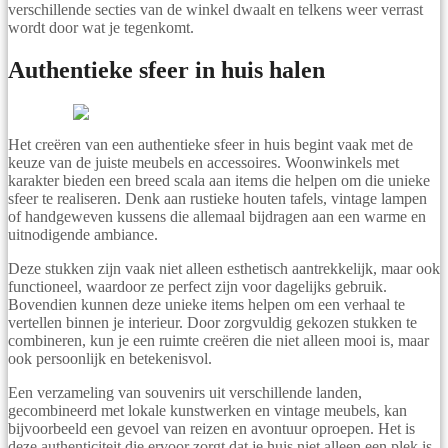
verschillende secties van de winkel dwaalt en telkens weer verrast
wordt door wat je tegenkomt.
Authentieke sfeer in huis halen
Het creëren van een authentieke sfeer in huis begint vaak met de
keuze van de juiste meubels en accessoires. Woonwinkels met
karakter bieden een breed scala aan items die helpen om die unieke
sfeer te realiseren. Denk aan rustieke houten tafels, vintage lampen
of handgeweven kussens die allemaal bijdragen aan een warme en
uitnodigende ambiance.
Deze stukken zijn vaak niet alleen esthetisch aantrekkelijk, maar ook
functioneel, waardoor ze perfect zijn voor dagelijks gebruik.
Bovendien kunnen deze unieke items helpen om een verhaal te
vertellen binnen je interieur. Door zorgvuldig gekozen stukken te
combineren, kun je een ruimte creëren die niet alleen mooi is, maar
ook persoonlijk en betekenisvol.
Een verzameling van souvenirs uit verschillende landen,
gecombineerd met lokale kunstwerken en vintage meubels, kan
bijvoorbeeld een gevoel van reizen en avontuur oproepen. Het is
deze authenticiteit die ervoor zorgt dat je huis niet alleen een plek is