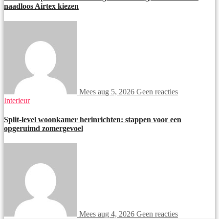
naadloos Airtex kiezen
Mees
aug 5, 2026
Geen reacties
Interieur
Split-level woonkamer herinrichten: stappen voor een
opgeruimd zomergevoel
Mees
aug 4, 2026
Geen reacties