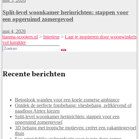
aug 5, 2026
Split-level woonkamer herinrichten: stappen voor
een opgeruimd zomergevoel
aug 4, 2026
tianma-scooters.nl
>
Interieur
>
Laat je inspireren door woonwinkels
vol karakter
Recente berichten
Betonlook wanden voor een koele zomerse ambiance
Ontdek de perfecte fotobehang: vliesbehang, zelfklevend of
naadloos Airtex kiezen
Split-level woonkamer herinrichten: stappen voor een
opgeruimd zomergevoel
3D behang met tropische motieven: creëer een vakantiegevoel
thuis
Eco-vriendelijke stylingideeën voor je tuin deze zomer