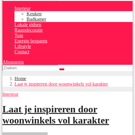
Interieur
Keuken
Badkamer
Lokale gidsen
Raamdecoratie
Tuin
Energie besparen
Lifestyle
Contact
Abonneren
Home
Laat je inspireren door woonwinkels vol karakter
Interieur
Laat je inspireren door
woonwinkels vol karakter