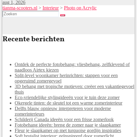
aug 1, 2026
tianma-scooters.nl
>
Interieur
>
Photo on Acrylic
Recente berichten
Ontdek de perfecte fotobehang: vliesbehang, zelfklevend of
naadloos Airtex kiezen
Split-level woonkamer herinrichten: stappen voor een
opgeruimd zomergevoel
3D behang met tropische motieven: creëer een vakantiegevoel
thuis
Eco-vriendelijke stylingideeën voor je tuin deze zomer
Okergele tinten: de sleutel tot een warme zomerinterieur
Delfts blauw opnieuw interpreteren voor moderne
zomerinterieurs
Schilderij Canada ideeën voor een frisse zomerlook
Fotobehang ideeën: breng de zomer naar je slaapkamer
Fleur je slaapkamer op met turquoise gordijn inspiraties
Soft brutalist interieur: geïnspireerd door zomerlicht