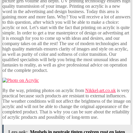
picture gets volume and depth. UV printing technology ensures high
quality transmission of your image. Printing on acrylic is a new
word in the advertising and design business. Today this area is
gaining more and more fans. Why? You will receive a lot of answers
to this question, after which you will be able to make a choice:
acrylic or not. Let’s start with the fact that printing on acrylic is quite
simple. In order to get a true masterpiece of design or advertising art
it is enough for you to come up with ideas and desires, and our
company takes on all the rest! The use of modern technologies and
high quality materials ensures clarity of images and style on acrylic,
as well as purity of color and softness of color transition. Our
qualified specialists will help you bring the most unusual ideas and
fantasies to reality, as well as give professional advice on operation
of the complete product.
By the way, printing photos on acrylic from
Nikkel-art.co.uk
is very
practical because such products are resistant to external influences.
The weather conditions will not affect the brightness of the image on
acrylic and will not be able to change the original appearance of the
completed product. That is why you can be sure about the reliability
of acrylic products and possibility of long-term use.
Lees ook:
Meubels in neutrale tinten creëren rust en laten