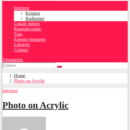
Interieur
Keuken
Badkamer
Lokale gidsen
Raamdecoratie
Tuin
Energie besparen
Lifestyle
Contact
Abonneren
Home
Photo on Acrylic
Interieur
Photo on Acrylic