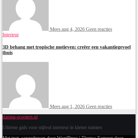
Mees
aug 4, 2026
Geen reacties
Interieur
3D behang met tropische motieven: creëer een vakantiegevoel
thuis
Mees
aug 1, 2026
Geen reacties
tianma-scooters.nl
Ultieme gids voor stijlvol interieur in kleine ruimtes
Met trots aangedreven door WordPress
|
Thema: Fameup door