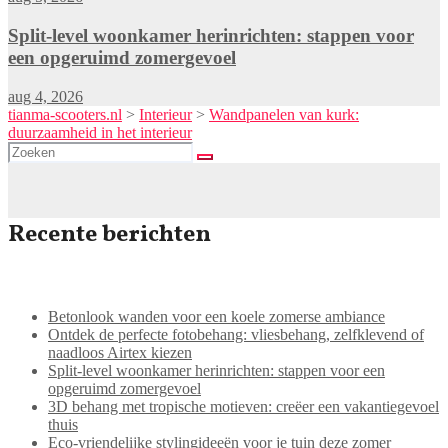
Split-level woonkamer herinrichten: stappen voor
een opgeruimd zomergevoel
aug 4, 2026
tianma-scooters.nl
>
Interieur
>
Wandpanelen van kurk:
duurzaamheid in het interieur
Recente berichten
Betonlook wanden voor een koele zomerse ambiance
Ontdek de perfecte fotobehang: vliesbehang, zelfklevend of
naadloos Airtex kiezen
Split-level woonkamer herinrichten: stappen voor een
opgeruimd zomergevoel
3D behang met tropische motieven: creëer een vakantiegevoel
thuis
Eco-vriendelijke stylingideeën voor je tuin deze zomer