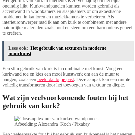
Het gebruik van kurk in interieurs is zo veelzijdig dat het bijna
oneindig lijkt. Kurkwandpanelen kunnen worden gebruikt als
accentwand in woonkamers en slaapkamers of om akoestische
problemen in kantoren en muziekkamers te verbeteren. Als
interieurontwerper raad ik aan om kurk te combineren met andere
natuurlijke materialen zoals hout en steen om een harmonieus geheel
te creëren.
Lees ook:
Het gebruik van texturen in moderne
muurkunst
Een slim gebruik van kurk is in combinatie met kunst. Voeg een
kurkwand toe en kies een mooi kunstwerk om aan de muur te
hangen, zoals een
beeld dat bij je past
. Deze aanpak kan een ruimte
volledig transformeren door het toevoegen van textuur en diepte.
Wat zijn veelvoorkomende fouten bij het
gebruik van kurk?
Afbeelding: Alexandra_Koch / Pixabay
Een veelgemaakte fout bij het gebruik van kurkpaneel is het negeren