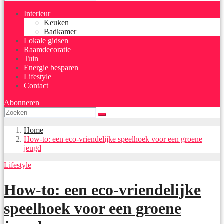
Interieur
Keuken
Badkamer
Lokale gidsen
Raamdecoratie
Tuin
Energie besparen
Lifestyle
Contact
Abonneren
Home
How-to: een eco-vriendelijke speelhoek voor een groene
jeugd
Lifestyle
How-to: een eco-vriendelijke
speelhoek voor een groene