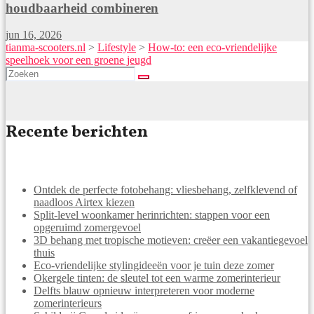
houdbaarheid combineren
jun 16, 2026
tianma-scooters.nl
>
Lifestyle
>
How-to: een eco-vriendelijke
speelhoek voor een groene jeugd
Recente berichten
Ontdek de perfecte fotobehang: vliesbehang, zelfklevend of
naadloos Airtex kiezen
Split-level woonkamer herinrichten: stappen voor een
opgeruimd zomergevoel
3D behang met tropische motieven: creëer een vakantiegevoel
thuis
Eco-vriendelijke stylingideeën voor je tuin deze zomer
Okergele tinten: de sleutel tot een warme zomerinterieur
Delfts blauw opnieuw interpreteren voor moderne
zomerinterieurs